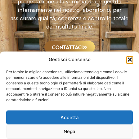
progettazione alla verniciatura, è gestita
internamente nel nostro laboratorio, per
assicurare qualità, coerenza e controllo totale
del risultato finale.
CONTATTACI
Gestisci Consenso
Per fornire le migliori esperienze, utilizziamo tecnologie come i cookie
per memorizzare e/o accedere alle informazioni del dispositivo. Il
+39 0342
consenso a queste tecnologie ci permetterà di elaborare dati come il
comportamento di navigazione o ID unici su questo sito. Non
637238
acconsentire o ritirare il consenso può influire negativamente su alcune
Via
caratteristiche e funzioni.
Roncaletti 9,
23013 Cosio
Accetta
Valtellino
Nega
(SO)